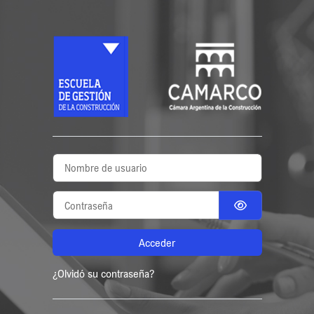
Salta al contenido principal
ESCUELA DE GESTIÓN
Nombre de usuario
Contraseña
Acceder
¿Olvidó su contraseña?